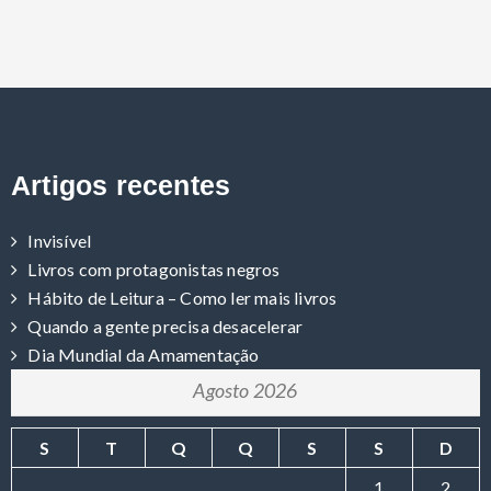
Artigos recentes
Invisível
Livros com protagonistas negros
Hábito de Leitura – Como ler mais livros
Quando a gente precisa desacelerar
Dia Mundial da Amamentação
Agosto 2026
S
T
Q
Q
S
S
D
1
2