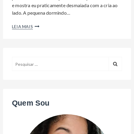
e mostra eu praticamente desmaiada com a cria ao
lado. A pequena dormindo…
LEIA MAIS
P
e
s
q
u
i
Quem Sou
s
a
r
p