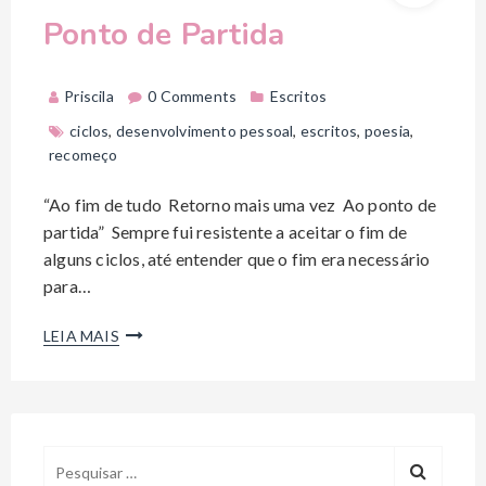
Ponto de Partida
Priscila
0 Comments
Escritos
ciclos
,
desenvolvimento pessoal
,
escritos
,
poesia
,
recomeço
“Ao fim de tudo Retorno mais uma vez Ao ponto de
partida” Sempre fui resistente a aceitar o fim de
alguns ciclos, até entender que o fim era necessário
para…
LEIA MAIS
P
e